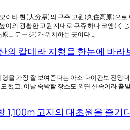
오이타 현(大分県)의 구주 고원(久住高原)으로 
00m 높이의 광활한 고원 지대로 쿠쥬 하나 코엔
住高原コテージ)가 위치하는 곳이다.…
소산의 칼데라 지형을 한눈에 바라
라 지형을 가장 잘 보여준다는 아소 다이칸보 전망
기도 했고, 이날 숙박할 장소도 외딴 산속이라 출
 1,100m 고지의 대초원을 즐기