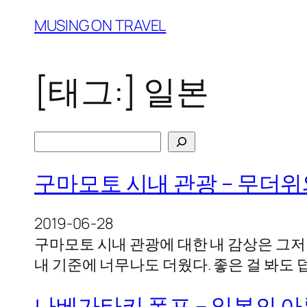
Skip
MUSING ON TRAVEL
to
content
[태그:]
일본
검
색
구마모토 시내 관광 – 무더
2019-06-28
구마모토 시내 관광에 대한 내 감상은 그
내 기준에 너무나도 더웠다. 좋은 걸 봐도 덥
나베가타키 폭포 – 일본의 아