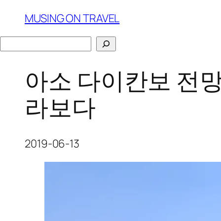
Skip
MUSING ON TRAVEL
to
content
검
색
아소 다이칸보 전망
라보다
2019-06-13