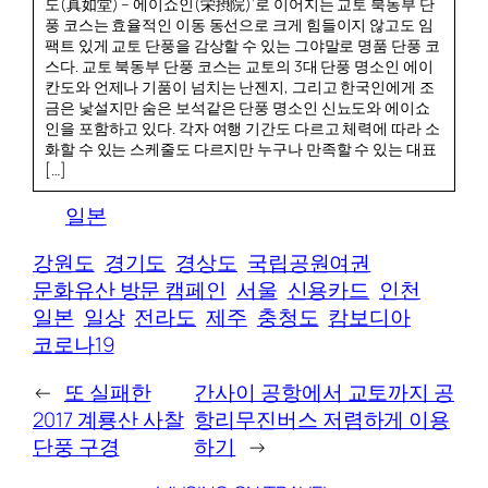
도(真如堂) – 에이쇼인(栄摂院)’로 이어지는 교토 북동부 단
풍 코스는 효율적인 이동 동선으로 크게 힘들이지 않고도 임
팩트 있게 교토 단풍을 감상할 수 있는 그야말로 명품 단풍 코
스다. 교토 북동부 단풍 코스는 교토의 3대 단풍 명소인 에이
칸도와 언제나 기품이 넘치는 난젠지, 그리고 한국인에게 조
금은 낯설지만 숨은 보석같은 단풍 명소인 신뇨도와 에이쇼
인을 포함하고 있다. 각자 여행 기간도 다르고 체력에 따라 소
화할 수 있는 스케줄도 다르지만 누구나 만족할 수 있는 대표
[…]
일본
강원도
경기도
경상도
국립공원여권
문화유산 방문 캠페인
서울
신용카드
인천
일본
일상
전라도
제주
충청도
캄보디아
코로나19
←
또 실패한
간사이 공항에서 교토까지 공
2017 계룡산 사찰
항리무진버스 저렴하게 이용
단풍 구경
하기
→