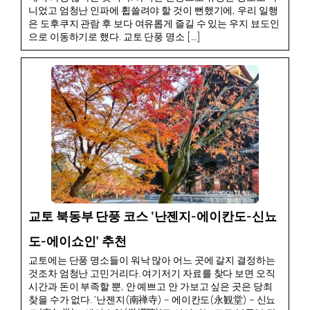
니었고 엄청난 인파에 휩쓸려야 할 것이 뻔했기에, 우리 일행
은 도후쿠지 관람 후 보다 여유롭게 즐길 수 있는 우지 뵤도인
으로 이동하기로 했다. 교토 단풍 명소 […]
교토 북동부 단풍 코스 ‘난젠지-에이칸도-신뇨
도-에이쇼인’ 추천
교토에는 단풍 명소들이 워낙 많아 어느 곳에 갈지 결정하는
것조차 엄청난 고민거리다. 여기저기 자료를 찾다 보면 오직
시간과 돈이 부족할 뿐, 안 예쁘고 안 가보고 싶은 곳은 당최
찾을 수가 없다. ‘난젠지(南禅寺) – 에이칸도(永観堂) – 신뇨