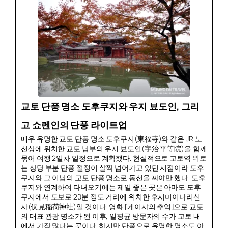
교토 단풍 명소 도후쿠지와 우지 뵤도인, 그리
고 쇼렌인의 단풍 라이트업
매우 유명한 교토 단풍 명소 도후쿠지(東福寺)와 같은 JR 노
선상에 위치한 교토 남부의 우지 뵤도인(宇治 平等院)을 함께
묶어 여행 2일차 일정으로 계획했다. 현실적으로 교토역 위로
는 상당 부분 단풍 절정이 살짝 넘어가고 있던 시점이라 도후
쿠지와 그 이남의 교토 단풍 명소로 동선을 짜야만 했다. 도후
쿠지와 연계하여 다녀오기에는 제일 좋은 곳은 아마도 도후
쿠지에서 도보로 20분 정도 거리에 위치한 후시미이나리신
사(伏見稲荷神社)일 것이다. 영화 ⌈게이샤의 추억⌋으로 교토
의 대표 관광 명소가 된 이후, 일평균 방문자의 수가 교토 내
에서 가장 많다는 곳이다. 하지만 단풍으로 유명한 명소도 아