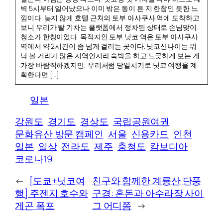
벽 5시부터 일어났으나 이미 밖은 동이 튼 지 한참인 듯한 느
낌이다. 늦지 않게 호텔 근처의 토부 아사쿠사 역에 도착하고
보니 우리가 탈 기차는 플랫폼에서 정차된 상태로 손님맞이
청소가 한창이었다. 목적지인 토부 닛코 역은 토부 아사쿠사
역에서 약 2시간이 좀 넘게 걸리는 곳이다. 닛코산나이는 워
낙 볼 거리가 많은 지역인지라 숙박을 하고 느긋하게 보는 게
가장 바람직하겠지만, 우리처럼 당일치기로 닛코 여행을 계
획한다면 […]
일본
강원도
경기도
경상도
국립공원여권
문화유산 방문 캠페인
서울
신용카드
인천
일본
일상
전라도
제주
충청도
캄보디아
코로나19
←
[도쿄+닛코여
친구와 함께한 계룡산 단풍
행] 주젠지 호수와
구경: 혼돈과 아수라장 사이
게곤 폭포
그 어디쯤
→