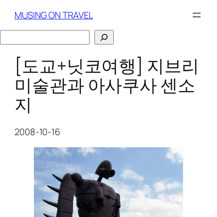
Skip
MUSING ON TRAVEL
to
content
검
색
[도교+닛코여행] 지브리
미술관과 아사쿠사 센소
지
2008-10-16