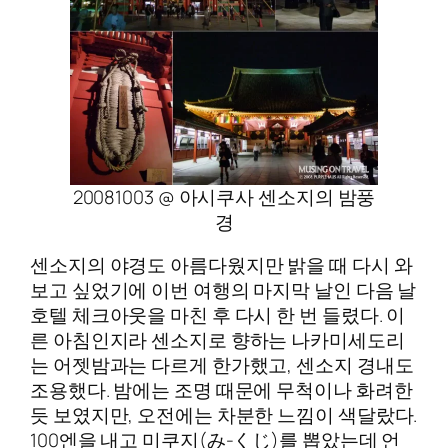
20081003 @ 아시쿠사 센소지의 밤풍
경
센소지의 야경도 아름다웠지만 밝을 때 다시 와
보고 싶었기에 이번 여행의 마지막 날인 다음 날
호텔 체크아웃을 마친 후 다시 한 번 들렸다. 이
른 아침인지라 센소지로 향하는 나카미세도리
는 어젯밤과는 다르게 한가했고, 센소지 경내도
조용했다. 밤에는 조명 때문에 무척이나 화려한
듯 보였지만, 오전에는 차분한 느낌이 색달랐다.
100엔을 내고 미쿠지(み-くじ)를 뽑았는데 언