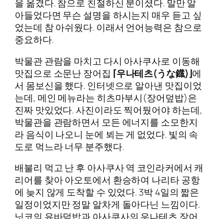
을 옮겼다. 참으로 친절하신 분이셨다. 말만 알
아들었다면 무슨 설명을 하시는지 매우 듣고 싶
었는데 참 아쉬웠다. 이래서 언어능력은 참으로
중요하다.
박물관 관람을 마치고 다시 아사쿠사로 이동해
맛집으로 소문난 장어집
⌈우나테츠(うな鐡)⌋
에
서 몸보신을 했다. 인터넷으로 알아낸 맛집이었
는데, 메인 메뉴라는 히츠마부시(장어덮밥)은
진짜 맛있었다. 사진이라도 찍어뒀어야 하는데,
박물관을 관람하면서 모든 에너지를 소모한지
라 음식이 나오니 눈에 뵈는 게 없었다. 빛의 속
도로 먹느라 너무 분주했다.
배불리 먹고 난 후 아사쿠사 역 코인라커에서 캐
리어를 찾아 아오토에서 환승하여 나리타 공항
에 늦지 않게 도착할 수 있었다. 3박 4일의 짧은
일정이었지만 정말 알차게 돌아다닌 느낌이다.
닛코의 유바덮밥과 아사쿠사의 우나테츠 장어