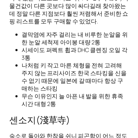
물건값이 다른 곳보다 많이 싸다길래 찾아왔는
데 정말 다른 지점보다 훨씬 저렴해서 준비한 쇼
핑 리스트를 모두 구매할 수 있었다.
결막염에 자주 걸리는 내 비루한 눈알을 위
한 눈알 세척제 아이봉 대량 2통
시세이도 퍼펙트 휩과 DHC 클렌징 오일 각
3통
나처럼 키 작고 마른 체형을 전혀 고려해
주지 않는 프리사이즈 한국 스타킹을 신을
수 없기 때문에 일본에 갈 때마다 항상 구
매하는 스타킹
무슨 이유인지 늘 아픈 내 발을 위한 휴족
시간 대형 2통
센소지(淺草寺)
숙소로 돌아와 한참을 쉬니 피곤함이 어느 정도