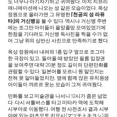
도 너무나 아기자기하고 귀여웠다. 마치 지브리
애니메이션에 나오는 성 같은 모습이었다. 옥상
정원으로 올라가면 그 유명한
⌈천공의 성 라퓨
타⌋의 거신병
을 볼 수 있다. 역시나 거신병 주변
에는 조그만 아이들이 올망졸망 모여있었기에
한참을 기다려도 거신병 독사진을 찍을 수가 없
어 그냥 위의 상반신 사진으로 만족하기로 했다.
옥상 정원에서 내려와 1층 입구 옆으로 조그마
한 극장이 있고, 들어올 때 받았던 필름 입장권
을 보여주면 대략 20분 정도 길이의 단편만화를
관람할 수 있다. 일본어를 모르니 뭔 말인지는
전혀 못 알아들었지만, 옆에 함께 앉은 유치원생
아이들이 꺄르르 웃는 모습이 그저 귀여웠다.
만화를 보고 미술관을 나서니 12시가 좀은 넘었
다. 다시 셔틀버스를 타고 미타카 역에 도착해
시부야로 이동했다. 여행 전 사전조사 결과 시부
야에 있는 마츠모토 키요시(マツモトキヨシ)의