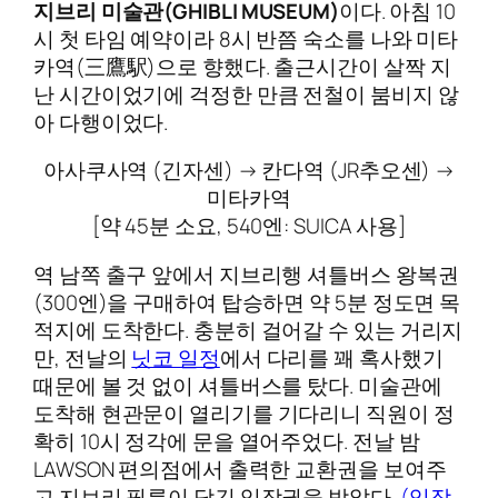
지브리 미술관(GHIBLI MUSEUM)
이다. 아침 10
시 첫 타임 예약이라 8시 반쯤 숙소를 나와 미타
카역(三鷹駅)으로 향했다. 출근시간이 살짝 지
난 시간이었기에 걱정한 만큼 전철이 붐비지 않
아 다행이었다.
아사쿠사역 (긴자센) → 칸다역 (JR추오센) →
미타카역
[약 45분 소요, 540엔: SUICA 사용]
역 남쪽 출구 앞에서 지브리행 셔틀버스 왕복권
(300엔)을 구매하여 탑승하면 약 5분 정도면 목
적지에 도착한다. 충분히 걸어갈 수 있는 거리지
만, 전날의
닛코 일정
에서 다리를 꽤 혹사했기
때문에 볼 것 없이 셔틀버스를 탔다. 미술관에
도착해 현관문이 열리기를 기다리니 직원이 정
확히 10시 정각에 문을 열어주었다. 전날 밤
LAWSON 편의점에서 출력한 교환권을 보여주
고 지브리 필름이 담긴 입장권을 받았다.
(입장