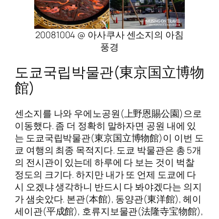
20081004 @ 아사쿠사 센소지의 아침
풍경
도쿄국립박물관(東京国立博物
館)
센소지를 나와 우에노공원(上野恩賜公園)으로
이동했다. 좀 더 정확히 말하자면 공원 내에 있
는 도쿄국립박물관(東京国立博物館)이 이번 도
쿄 여행의 최종 목적지다. 도쿄 박물관은 총 5개
의 전시관이 있는데 하루에 다 보는 것이 벅찰
정도의 크기다. 하지만 내가 또 언제 도쿄에 다
시 오겠냐 생각하니 반드시 다 봐야겠다는 의지
가 샘솟았다. 본관(本館), 동양관(東洋館), 헤이
세이관(平成館), 호류지보물관(法隆寺宝物館),